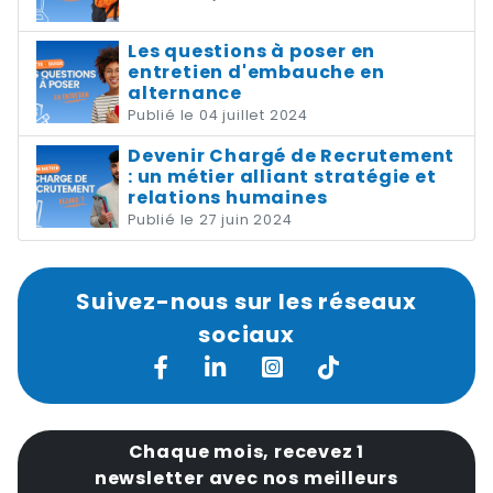
Les questions à poser en
entretien d'embauche en
alternance
Publié le 04 juillet 2024
Devenir Chargé de Recrutement
: un métier alliant stratégie et
relations humaines
Publié le 27 juin 2024
Suivez-nous sur les réseaux
sociaux
Chaque mois, recevez 1
newsletter avec nos meilleurs