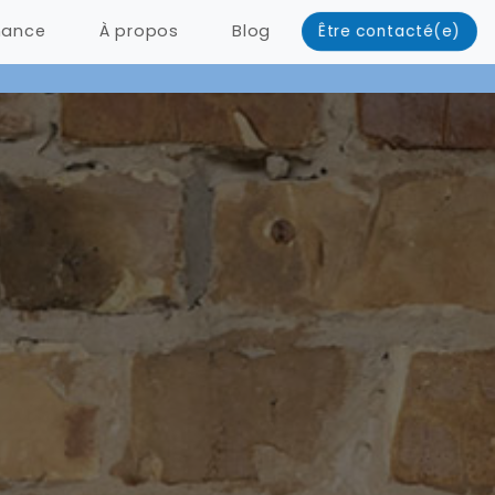
nance
À propos
Blog
Être contacté(e)