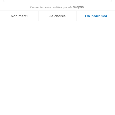
Guide pratique pour trouver
une alternance :
Quelle est la différence entre
le contrat de
professionnalisation et le
contrat d’apprentissage ?