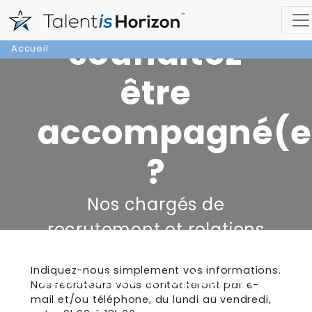
Vous
souhaitez
Accueil
être
accompagné(e
?
Nos chargés de
recrutement et relations
entreprises vous
Indiquez-nous simplement vos informations.
contacteront rapidement.
Nos recruteurs vous contacteront par e-
mail et/ou téléphone, du lundi au vendredi,