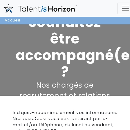
Vous
souhaitez
Accueil
être
accompagné(e
?
Nos chargés de
recrutement et relations
entreprises vous
Indiquez-nous simplement vos informations.
contacteront rapidement.
Nos recruteurs vous contacteront par e-
mail et/ou téléphone, du lundi au vendredi,