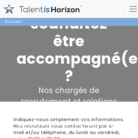
Vous
souhaitez
Accueil
être
accompagné(e
?
Nos chargés de
recrutement et relations
entreprises vous
Indiquez-nous simplement vos informations.
contacteront rapidement.
Nos recruteurs vous contacteront par e-
mail et/ou téléphone, du lundi au vendredi,