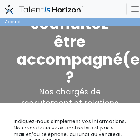
Vous
souhaitez
Accueil
être
accompagné(e
?
Nos chargés de
recrutement et relations
entreprises vous
Indiquez-nous simplement vos informations.
contacteront rapidement.
Nos recruteurs vous contacteront par e-
mail et/ou téléphone, du lundi au vendredi,